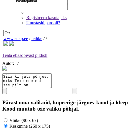
Registreeru kasutajaks
Unustasid parooli?
www.snap.ee
/
leilike
/
/
Teata ebasobivast pildist!
Autor:
/
Pärast oma valikuid, kopeerige järgnev kood ja kleep
Kood muutub teie valiku põhjal.
Väike (90 x 67)
Keskmine (260 x 175)