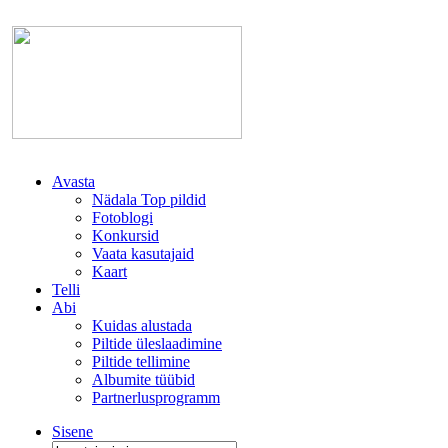
Avasta
Nädala Top pildid
Fotoblogi
Konkursid
Vaata kasutajaid
Kaart
Telli
Abi
Kuidas alustada
Piltide üleslaadimine
Piltide tellimine
Albumite tüübid
Partnerlusprogramm
Sisene