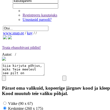
Registreeru kasutajaks
Unustasid parooli?
www.snap.ee
/
kay
/
/
Teata ebasobivast pildist!
Autor:
/
Pärast oma valikuid, kopeerige järgnev kood ja kleep
Kood muutub teie valiku põhjal.
Väike (90 x 67)
Keskmine (260 x 175)