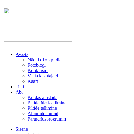
Avasta
Nädala Top pildid
Fotoblogi
Konkursid
Vaata kasutajaid
Kaart
Telli
Abi
Kuidas alustada
Piltide üleslaadimine
Piltide tellimine
Albumite tüübid
Partnerlusprogramm
Sisene