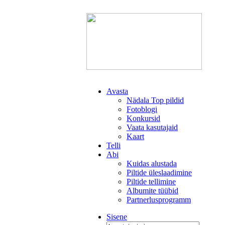
Avasta
Nädala Top pildid
Fotoblogi
Konkursid
Vaata kasutajaid
Kaart
Telli
Abi
Kuidas alustada
Piltide üleslaadimine
Piltide tellimine
Albumite tüübid
Partnerlusprogramm
Sisene