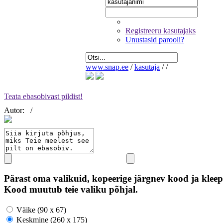
Registreeru kasutajaks
Unustasid parooli?
www.snap.ee
/
kasutaja
/
/
Teata ebasobivast pildist!
Autor:
/
Pärast oma valikuid, kopeerige järgnev kood ja kleep
Kood muutub teie valiku põhjal.
Väike (90 x 67)
Keskmine (260 x 175)