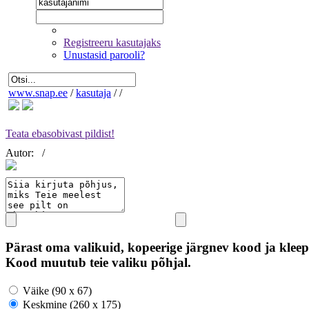
Registreeru kasutajaks
Unustasid parooli?
www.snap.ee
/
kasutaja
/
/
Teata ebasobivast pildist!
Autor:
/
Pärast oma valikuid, kopeerige järgnev kood ja kleep
Kood muutub teie valiku põhjal.
Väike (90 x 67)
Keskmine (260 x 175)