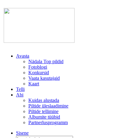
Avasta
Nädala Top pildid
Fotoblogi
Konkursid
Vaata kasutajaid
Kaart
Telli
Abi
Kuidas alustada
Piltide üleslaadimine
Piltide tellimine
Albumite tüübid
Partnerlusprogramm
Sisene