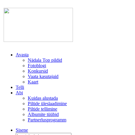
Avasta
Nädala Top pildid
Fotoblogi
Konkursid
Vaata kasutajaid
Kaart
Telli
Abi
Kuidas alustada
Piltide üleslaadimine
Piltide tellimine
Albumite tüübid
Partnerlusprogramm
Sisene