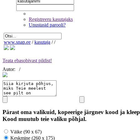
Registreeru kasutajaks
Unustasid parooli?
www.snap.ee
/
kasutaja
/
/
Teata ebasobivast pildist!
Autor:
/
Pärast oma valikuid, kopeerige järgnev kood ja kleep
Kood muutub teie valiku põhjal.
Väike (90 x 67)
Keskmine (260 x 175)