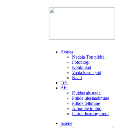
Avasta
Nädala Top pildid
Fotoblogi
Konkursid
Vaata kasutajaid
Kaart
Telli
Abi
Kuidas alustada
Piltide üleslaadimine
Piltide tellimine
Albumite tüübid
Partnerlusprogramm
Sisene