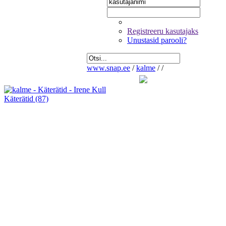
Registreeru kasutajaks
Unustasid parooli?
www.snap.ee
/
kalme
/
/
Käterätid
(87)