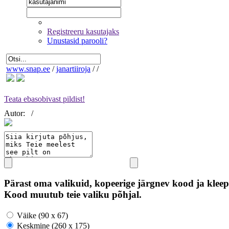
Registreeru kasutajaks
Unustasid parooli?
www.snap.ee
/
janartiiroja
/
/
Teata ebasobivast pildist!
Autor:
/
Pärast oma valikuid, kopeerige järgnev kood ja kleep
Kood muutub teie valiku põhjal.
Väike (90 x 67)
Keskmine (260 x 175)