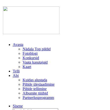
Avasta
Nädala Top pildid
Fotoblogi
Konkursid
Vaata kasutajaid
Kaart
Telli
Abi
Kuidas alustada
Piltide üleslaadimine
Piltide tellimine
Albumite tüübid
Partnerlusprogramm
Sisene