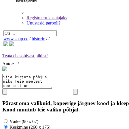
Registreeru kasutajaks
Unustasid parooli?
www.snap.ee
/
historic
/
/
Teata ebasobivast pildist!
Autor:
/
Pärast oma valikuid, kopeerige järgnev kood ja kleep
Kood muutub teie valiku põhjal.
Väike (90 x 67)
Keskmine (260 x 175)