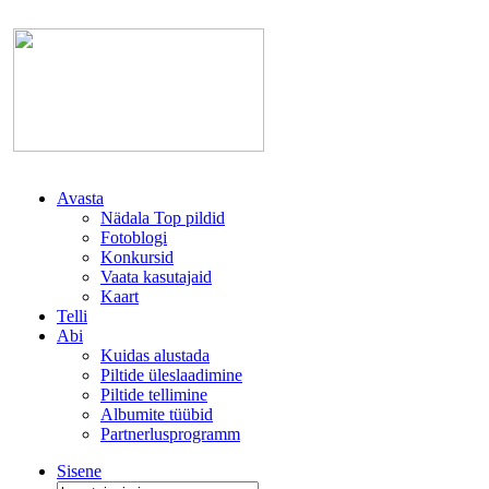
Avasta
Nädala Top pildid
Fotoblogi
Konkursid
Vaata kasutajaid
Kaart
Telli
Abi
Kuidas alustada
Piltide üleslaadimine
Piltide tellimine
Albumite tüübid
Partnerlusprogramm
Sisene