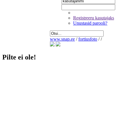
Registreeru kasutajaks
Unustasid parooli?
www.snap.ee
/
fortiusfoto
/
/
Pilte ei ole!