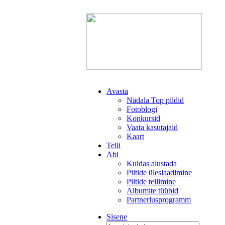
Avasta
Nädala Top pildid
Fotoblogi
Konkursid
Vaata kasutajaid
Kaart
Telli
Abi
Kuidas alustada
Piltide üleslaadimine
Piltide tellimine
Albumite tüübid
Partnerlusprogramm
Sisene