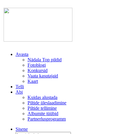
Avasta
Nädala Top pildid
Fotoblogi
Konkursid
Vaata kasutajaid
Kaart
Telli
Abi
Kuidas alustada
Piltide üleslaadimine
Piltide tellimine
Albumite tüübid
Partnerlusprogramm
Sisene