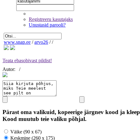
Registreeru kasutajaks
Unustasid parooli?
www.snap.ee
/
arvo26
/
/
Teata ebasobivast pildist!
Autor:
/
Pärast oma valikuid, kopeerige järgnev kood ja kleep
Kood muutub teie valiku põhjal.
Väike (90 x 67)
Keskmine (260 x 175)