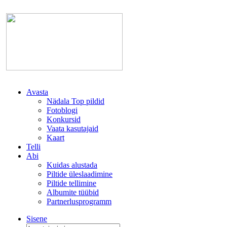
Avasta
Nädala Top pildid
Fotoblogi
Konkursid
Vaata kasutajaid
Kaart
Telli
Abi
Kuidas alustada
Piltide üleslaadimine
Piltide tellimine
Albumite tüübid
Partnerlusprogramm
Sisene