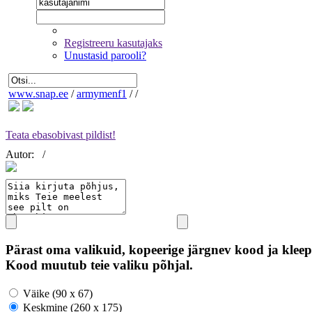
Registreeru kasutajaks
Unustasid parooli?
www.snap.ee
/
armymenf1
/
/
Teata ebasobivast pildist!
Autor:
/
Pärast oma valikuid, kopeerige järgnev kood ja kleep
Kood muutub teie valiku põhjal.
Väike (90 x 67)
Keskmine (260 x 175)