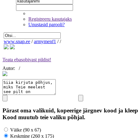
Registreeru kasutajaks
Unustasid parooli?
www.snap.ee
/
armymenf1
/
/
Teata ebasobivast pildist!
Autor:
/
Pärast oma valikuid, kopeerige järgnev kood ja kleep
Kood muutub teie valiku põhjal.
Väike (90 x 67)
Keskmine (260 x 175)