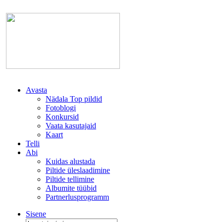
Avasta
Nädala Top pildid
Fotoblogi
Konkursid
Vaata kasutajaid
Kaart
Telli
Abi
Kuidas alustada
Piltide üleslaadimine
Piltide tellimine
Albumite tüübid
Partnerlusprogramm
Sisene