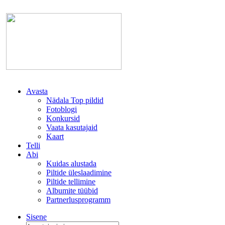
Avasta
Nädala Top pildid
Fotoblogi
Konkursid
Vaata kasutajaid
Kaart
Telli
Abi
Kuidas alustada
Piltide üleslaadimine
Piltide tellimine
Albumite tüübid
Partnerlusprogramm
Sisene