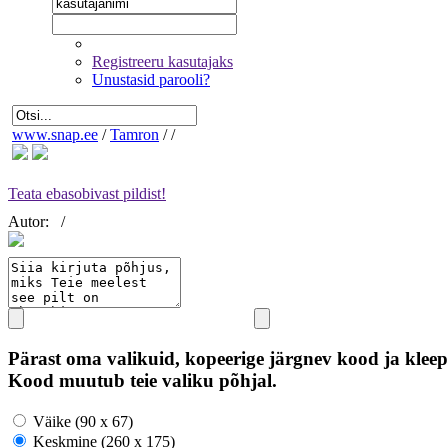
Registreeru kasutajaks
Unustasid parooli?
www.snap.ee
/
Tamron
/
/
Teata ebasobivast pildist!
Autor:
/
Pärast oma valikuid, kopeerige järgnev kood ja kleep
Kood muutub teie valiku põhjal.
Väike (90 x 67)
Keskmine (260 x 175)