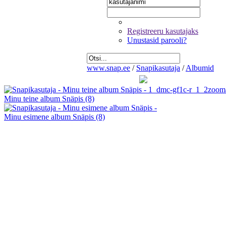
Registreeru kasutajaks
Unustasid parooli?
www.snap.ee
/
Snapikasutaja
/
Albumid
Minu teine album Snäpis
(8)
Minu esimene album Snäpis
(8)