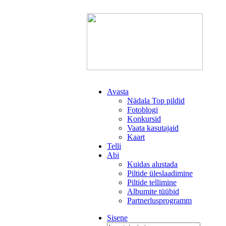
Avasta
Nädala Top pildid
Fotoblogi
Konkursid
Vaata kasutajaid
Kaart
Telli
Abi
Kuidas alustada
Piltide üleslaadimine
Piltide tellimine
Albumite tüübid
Partnerlusprogramm
Sisene