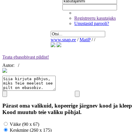
Registreeru kasutajaks
Unustasid parooli?
www.snap.ee
/
MatiP
/
/
Teata ebasobivast pildist!
Autor:
/
Pärast oma valikuid, kopeerige järgnev kood ja kleep
Kood muutub teie valiku põhjal.
Väike (90 x 67)
Keskmine (260 x 175)