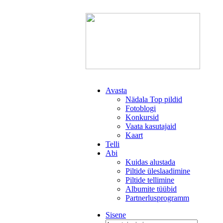
Avasta
Nädala Top pildid
Fotoblogi
Konkursid
Vaata kasutajaid
Kaart
Telli
Abi
Kuidas alustada
Piltide üleslaadimine
Piltide tellimine
Albumite tüübid
Partnerlusprogramm
Sisene