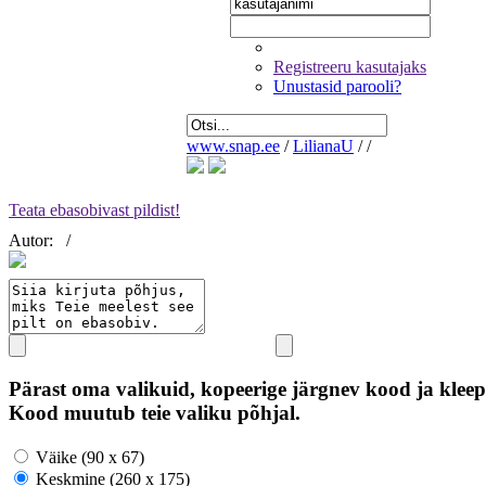
Registreeru kasutajaks
Unustasid parooli?
www.snap.ee
/
LilianaU
/
/
Teata ebasobivast pildist!
Autor:
/
Pärast oma valikuid, kopeerige järgnev kood ja kleep
Kood muutub teie valiku põhjal.
Väike (90 x 67)
Keskmine (260 x 175)