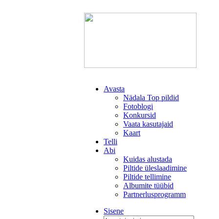
Avasta
Nädala Top pildid
Fotoblogi
Konkursid
Vaata kasutajaid
Kaart
Telli
Abi
Kuidas alustada
Piltide üleslaadimine
Piltide tellimine
Albumite tüübid
Partnerlusprogramm
Sisene