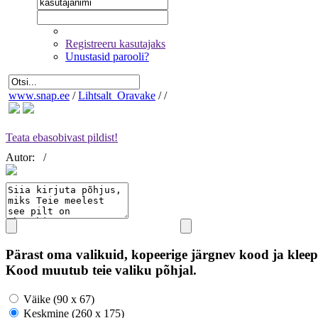
Registreeru kasutajaks
Unustasid parooli?
www.snap.ee
/
Lihtsalt_Oravake
/
/
Teata ebasobivast pildist!
Autor:
/
Pärast oma valikuid, kopeerige järgnev kood ja kleep
Kood muutub teie valiku põhjal.
Väike (90 x 67)
Keskmine (260 x 175)