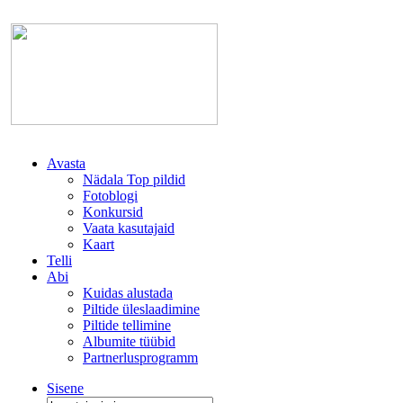
Avasta
Nädala Top pildid
Fotoblogi
Konkursid
Vaata kasutajaid
Kaart
Telli
Abi
Kuidas alustada
Piltide üleslaadimine
Piltide tellimine
Albumite tüübid
Partnerlusprogramm
Sisene