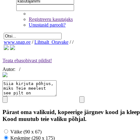
Registreeru kasutajaks
Unustasid parooli?
www.snap.ee
/
Lihtsalt_Oravake
/
/
Teata ebasobivast pildist!
Autor:
/
Pärast oma valikuid, kopeerige järgnev kood ja kleep
Kood muutub teie valiku põhjal.
Väike (90 x 67)
Keskmine (260 x 175)