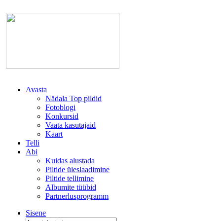
Avasta
Nädala Top pildid
Fotoblogi
Konkursid
Vaata kasutajaid
Kaart
Telli
Abi
Kuidas alustada
Piltide üleslaadimine
Piltide tellimine
Albumite tüübid
Partnerlusprogramm
Sisene