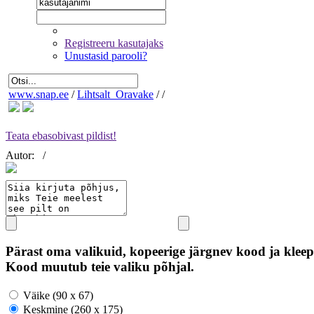
Registreeru kasutajaks
Unustasid parooli?
www.snap.ee
/
Lihtsalt_Oravake
/
/
Teata ebasobivast pildist!
Autor:
/
Pärast oma valikuid, kopeerige järgnev kood ja kleep
Kood muutub teie valiku põhjal.
Väike (90 x 67)
Keskmine (260 x 175)