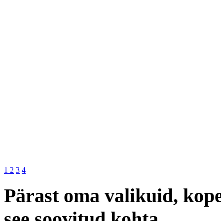
1
2
3
4
Pärast oma valikuid, kope
see soovitud kohta.