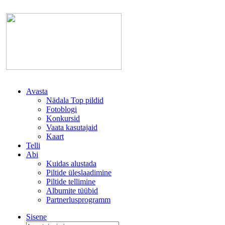
Avasta
Nädala Top pildid
Fotoblogi
Konkursid
Vaata kasutajaid
Kaart
Telli
Abi
Kuidas alustada
Piltide üleslaadimine
Piltide tellimine
Albumite tüübid
Partnerlusprogramm
Sisene