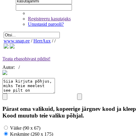
Registreeru kasutajaks
Unustasid parooli?
www.snap.ee
/
HerrAux
/
/
Teata ebasobivast pildist!
Autor:
/
Pärast oma valikuid, kopeerige järgnev kood ja kleep
Kood muutub teie valiku põhjal.
Väike (90 x 67)
Keskmine (260 x 175)