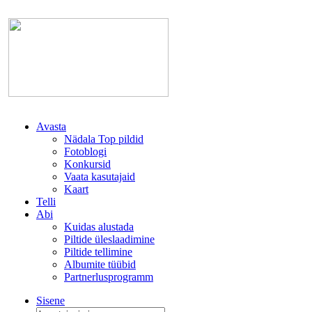
Avasta
Nädala Top pildid
Fotoblogi
Konkursid
Vaata kasutajaid
Kaart
Telli
Abi
Kuidas alustada
Piltide üleslaadimine
Piltide tellimine
Albumite tüübid
Partnerlusprogramm
Sisene