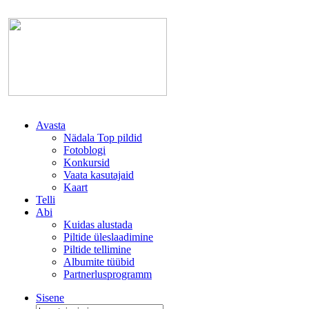
Avasta
Nädala Top pildid
Fotoblogi
Konkursid
Vaata kasutajaid
Kaart
Telli
Abi
Kuidas alustada
Piltide üleslaadimine
Piltide tellimine
Albumite tüübid
Partnerlusprogramm
Sisene