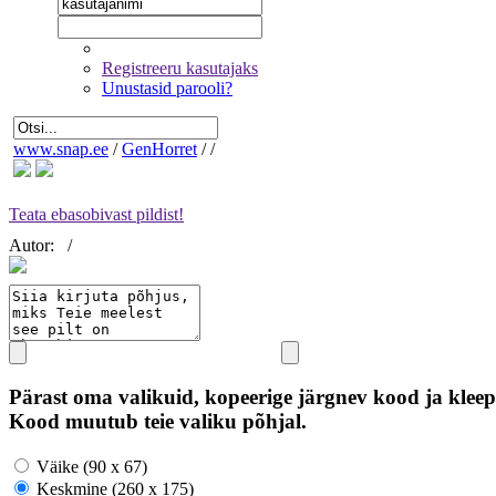
Registreeru kasutajaks
Unustasid parooli?
www.snap.ee
/
GenHorret
/
/
Teata ebasobivast pildist!
Autor:
/
Pärast oma valikuid, kopeerige järgnev kood ja kleep
Kood muutub teie valiku põhjal.
Väike (90 x 67)
Keskmine (260 x 175)