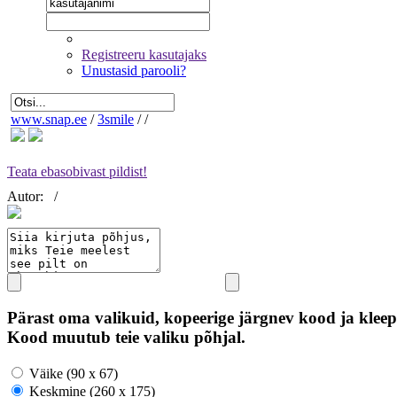
Registreeru kasutajaks
Unustasid parooli?
www.snap.ee
/
3smile
/
/
Teata ebasobivast pildist!
Autor:
/
Pärast oma valikuid, kopeerige järgnev kood ja kleep
Kood muutub teie valiku põhjal.
Väike (90 x 67)
Keskmine (260 x 175)