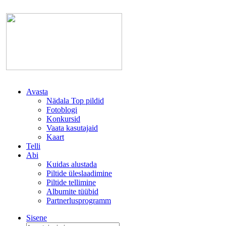
Avasta
Nädala Top pildid
Fotoblogi
Konkursid
Vaata kasutajaid
Kaart
Telli
Abi
Kuidas alustada
Piltide üleslaadimine
Piltide tellimine
Albumite tüübid
Partnerlusprogramm
Sisene