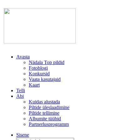
Avasta
Nädala Top pildid
Fotoblogi
Konkursid
Vaata kasutajaid
Kaart
Telli
Abi
Kuidas alustada
Piltide üleslaadimine
Piltide tellimine
Albumite tüübid
Partnerlusprogramm
Sisene