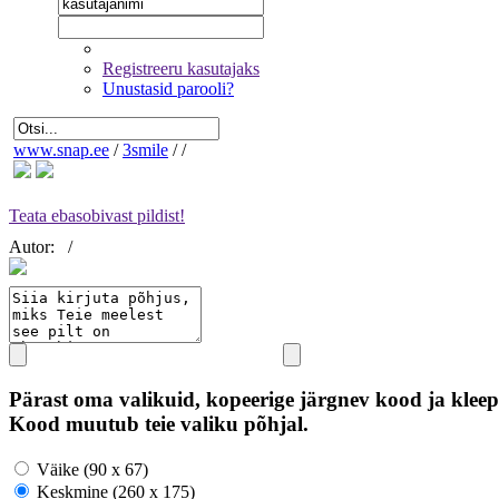
Registreeru kasutajaks
Unustasid parooli?
www.snap.ee
/
3smile
/
/
Teata ebasobivast pildist!
Autor:
/
Pärast oma valikuid, kopeerige järgnev kood ja kleep
Kood muutub teie valiku põhjal.
Väike (90 x 67)
Keskmine (260 x 175)