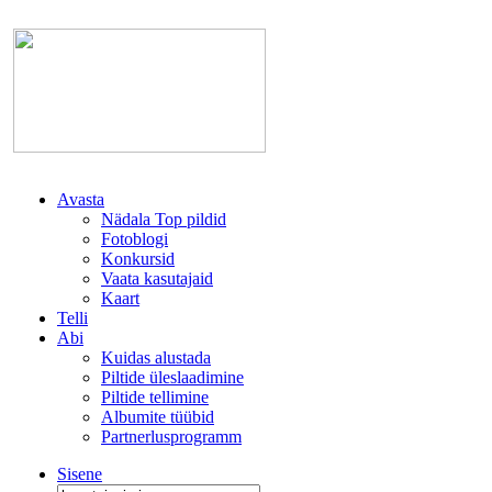
Avasta
Nädala Top pildid
Fotoblogi
Konkursid
Vaata kasutajaid
Kaart
Telli
Abi
Kuidas alustada
Piltide üleslaadimine
Piltide tellimine
Albumite tüübid
Partnerlusprogramm
Sisene