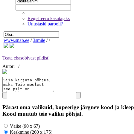
Registreeru kasutajaks
Unustasid parooli?
www.snap.ee
/
3smile
/
/
Teata ebasobivast pildist!
Autor:
/
Pärast oma valikuid, kopeerige järgnev kood ja kleep
Kood muutub teie valiku põhjal.
Väike (90 x 67)
Keskmine (260 x 175)