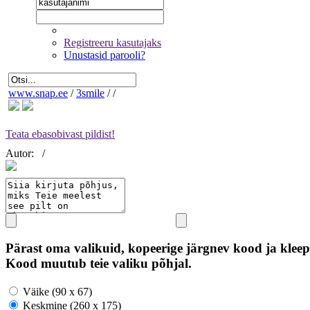
Registreeru kasutajaks
Unustasid parooli?
www.snap.ee
/
3smile
/
/
Teata ebasobivast pildist!
Autor:
/
Pärast oma valikuid, kopeerige järgnev kood ja kleep
Kood muutub teie valiku põhjal.
Väike (90 x 67)
Keskmine (260 x 175)