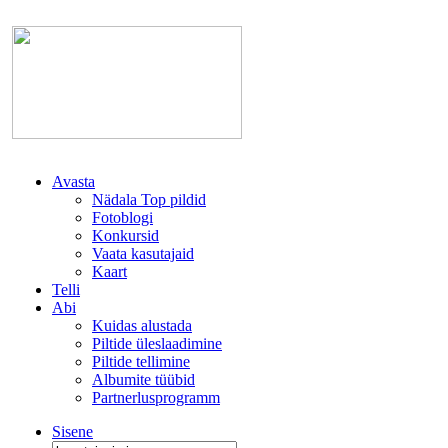
Avasta
Nädala Top pildid
Fotoblogi
Konkursid
Vaata kasutajaid
Kaart
Telli
Abi
Kuidas alustada
Piltide üleslaadimine
Piltide tellimine
Albumite tüübid
Partnerlusprogramm
Sisene