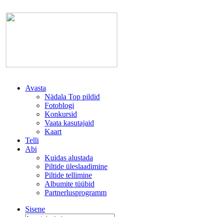
Avasta
Nädala Top pildid
Fotoblogi
Konkursid
Vaata kasutajaid
Kaart
Telli
Abi
Kuidas alustada
Piltide üleslaadimine
Piltide tellimine
Albumite tüübid
Partnerlusprogramm
Sisene