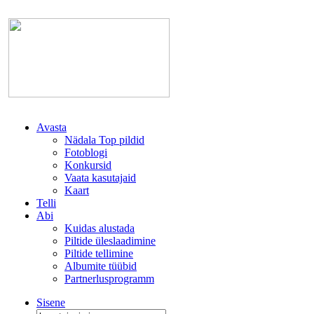
Avasta
Nädala Top pildid
Fotoblogi
Konkursid
Vaata kasutajaid
Kaart
Telli
Abi
Kuidas alustada
Piltide üleslaadimine
Piltide tellimine
Albumite tüübid
Partnerlusprogramm
Sisene