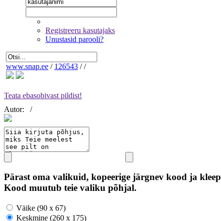
Registreeru kasutajaks
Unustasid parooli?
www.snap.ee
/
126543
/
/
Teata ebasobivast pildist!
Autor:
/
Pärast oma valikuid, kopeerige järgnev kood ja kleep
Kood muutub teie valiku põhjal.
Väike (90 x 67)
Keskmine (260 x 175)