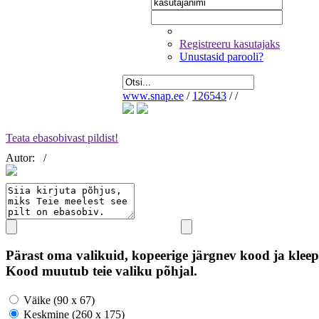
Registreeru kasutajaks
Unustasid parooli?
www.snap.ee
/
126543
/
/
Teata ebasobivast pildist!
Autor:
/
Pärast oma valikuid, kopeerige järgnev kood ja kleep
Kood muutub teie valiku põhjal.
Väike (90 x 67)
Keskmine (260 x 175)