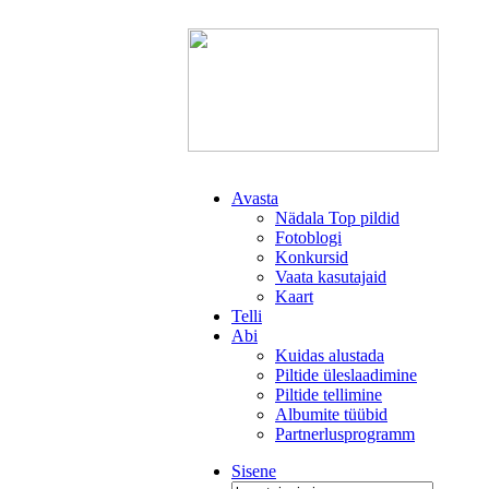
Avasta
Nädala Top pildid
Fotoblogi
Konkursid
Vaata kasutajaid
Kaart
Telli
Abi
Kuidas alustada
Piltide üleslaadimine
Piltide tellimine
Albumite tüübid
Partnerlusprogramm
Sisene