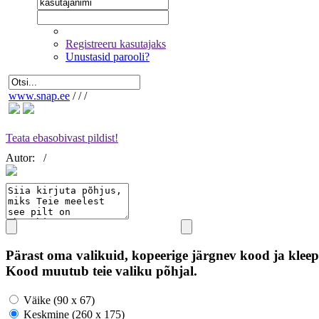
Registreeru kasutajaks
Unustasid parooli?
www.snap.ee
/
/
/
Teata ebasobivast pildist!
Autor:
/
Pärast oma valikuid, kopeerige järgnev kood ja kleep
Kood muutub teie valiku põhjal.
Väike (90 x 67)
Keskmine (260 x 175)