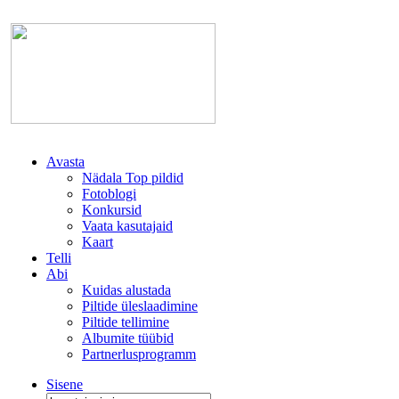
Avasta
Nädala Top pildid
Fotoblogi
Konkursid
Vaata kasutajaid
Kaart
Telli
Abi
Kuidas alustada
Piltide üleslaadimine
Piltide tellimine
Albumite tüübid
Partnerlusprogramm
Sisene