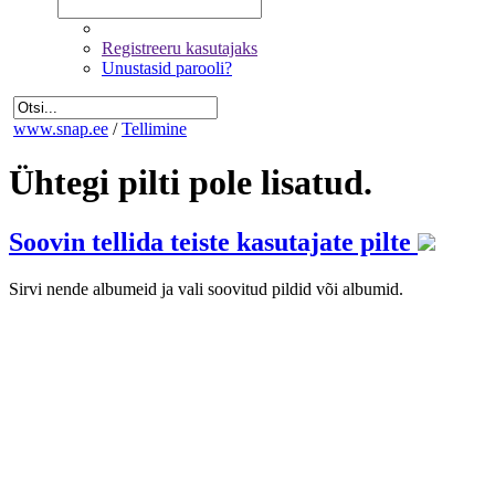
Registreeru kasutajaks
Unustasid parooli?
www.snap.ee
/
Tellimine
Ühtegi pilti pole lisatud.
Soovin tellida teiste kasutajate pilte
Sirvi nende albumeid ja vali soovitud pildid või albumid.