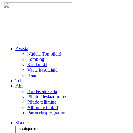
Avasta
Nädala Top pildid
Fotoblogi
Konkursid
Vaata kasutajaid
Kaart
Telli
Abi
Kuidas alustada
Piltide üleslaadimine
Piltide tellimine
Albumite tüübid
Partnerlusprogramm
Sisene