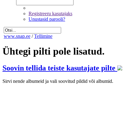
Registreeru kasutajaks
Unustasid parooli?
www.snap.ee
/
Tellimine
Ühtegi pilti pole lisatud.
Soovin tellida teiste kasutajate pilte
Sirvi nende albumeid ja vali soovitud pildid või albumid.