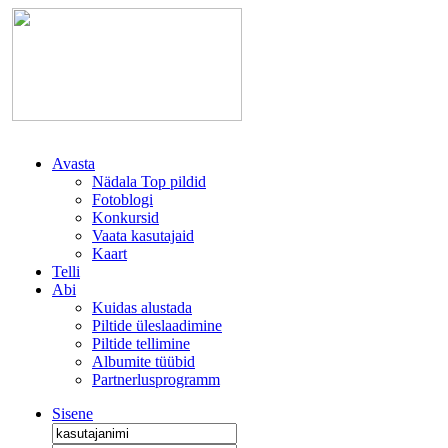
Avasta
Nädala Top pildid
Fotoblogi
Konkursid
Vaata kasutajaid
Kaart
Telli
Abi
Kuidas alustada
Piltide üleslaadimine
Piltide tellimine
Albumite tüübid
Partnerlusprogramm
Sisene