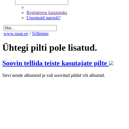
Registreeru kasutajaks
Unustasid parooli?
www.snap.ee
/
Tellimine
Ühtegi pilti pole lisatud.
Soovin tellida teiste kasutajate pilte
Sirvi nende albumeid ja vali soovitud pildid või albumid.