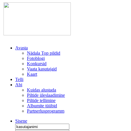
Avasta
Nädala Top pildid
Fotoblogi
Konkursid
Vaata kasutajaid
Kaart
Telli
Abi
Kuidas alustada
Piltide üleslaadimine
Piltide tellimine
Albumite tüübid
Partnerlusprogramm
Sisene