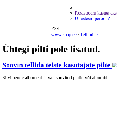
Registreeru kasutajaks
Unustasid parooli?
www.snap.ee
/
Tellimine
Ühtegi pilti pole lisatud.
Soovin tellida teiste kasutajate pilte
Sirvi nende albumeid ja vali soovitud pildid või albumid.