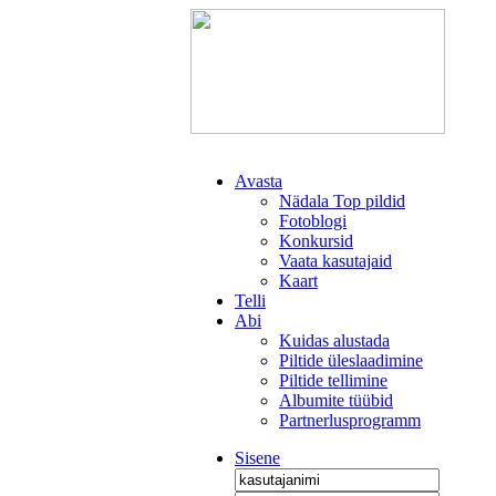
Avasta
Nädala Top pildid
Fotoblogi
Konkursid
Vaata kasutajaid
Kaart
Telli
Abi
Kuidas alustada
Piltide üleslaadimine
Piltide tellimine
Albumite tüübid
Partnerlusprogramm
Sisene