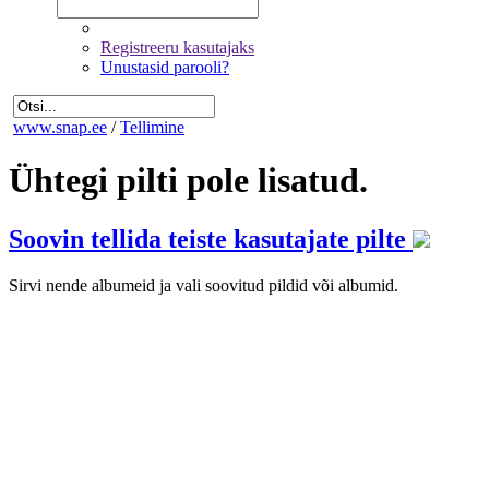
Registreeru kasutajaks
Unustasid parooli?
www.snap.ee
/
Tellimine
Ühtegi pilti pole lisatud.
Soovin tellida teiste kasutajate pilte
Sirvi nende albumeid ja vali soovitud pildid või albumid.