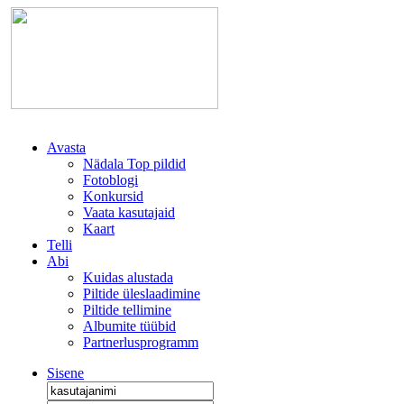
Avasta
Nädala Top pildid
Fotoblogi
Konkursid
Vaata kasutajaid
Kaart
Telli
Abi
Kuidas alustada
Piltide üleslaadimine
Piltide tellimine
Albumite tüübid
Partnerlusprogramm
Sisene