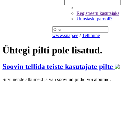
Registreeru kasutajaks
Unustasid parooli?
www.snap.ee
/
Tellimine
Ühtegi pilti pole lisatud.
Soovin tellida teiste kasutajate pilte
Sirvi nende albumeid ja vali soovitud pildid või albumid.