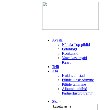
Avasta
Nädala Top pildid
Fotoblogi
Konkursid
Vaata kasutajaid
Kaart
Telli
Abi
Kuidas alustada
Piltide üleslaadimine
Piltide tellimine
Albumite tüübid
Partnerlusprogramm
Sisene