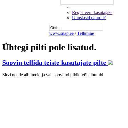
Registreeru kasutajaks
Unustasid parooli?
www.snap.ee
/
Tellimine
Ühtegi pilti pole lisatud.
Soovin tellida teiste kasutajate pilte
Sirvi nende albumeid ja vali soovitud pildid või albumid.