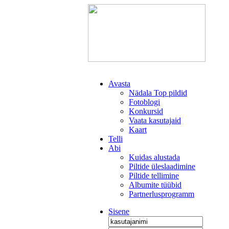
Avasta
Nädala Top pildid
Fotoblogi
Konkursid
Vaata kasutajaid
Kaart
Telli
Abi
Kuidas alustada
Piltide üleslaadimine
Piltide tellimine
Albumite tüübid
Partnerlusprogramm
Sisene