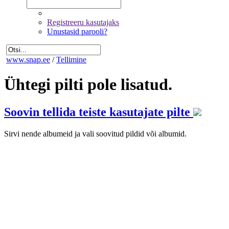
Registreeru kasutajaks
Unustasid parooli?
www.snap.ee
/
Tellimine
Ühtegi pilti pole lisatud.
Soovin tellida teiste kasutajate pilte
Sirvi nende albumeid ja vali soovitud pildid või albumid.