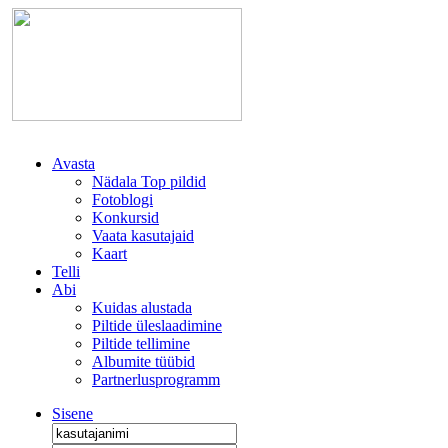
Avasta
Nädala Top pildid
Fotoblogi
Konkursid
Vaata kasutajaid
Kaart
Telli
Abi
Kuidas alustada
Piltide üleslaadimine
Piltide tellimine
Albumite tüübid
Partnerlusprogramm
Sisene