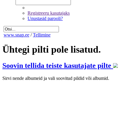
Registreeru kasutajaks
Unustasid parooli?
www.snap.ee
/
Tellimine
Ühtegi pilti pole lisatud.
Soovin tellida teiste kasutajate pilte
Sirvi nende albumeid ja vali soovitud pildid või albumid.