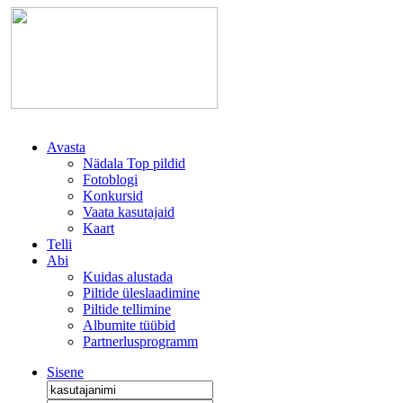
Avasta
Nädala Top pildid
Fotoblogi
Konkursid
Vaata kasutajaid
Kaart
Telli
Abi
Kuidas alustada
Piltide üleslaadimine
Piltide tellimine
Albumite tüübid
Partnerlusprogramm
Sisene