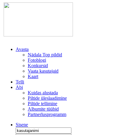
Avasta
Nädala Top pildid
Fotoblogi
Konkursid
Vaata kasutajaid
Kaart
Telli
Abi
Kuidas alustada
Piltide üleslaadimine
Piltide tellimine
Albumite tüübid
Partnerlusprogramm
Sisene