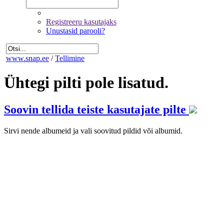
Registreeru kasutajaks
Unustasid parooli?
www.snap.ee
/
Tellimine
Ühtegi pilti pole lisatud.
Soovin tellida teiste kasutajate pilte
Sirvi nende albumeid ja vali soovitud pildid või albumid.