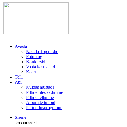
Avasta
Nädala Top pildid
Fotoblogi
Konkursid
Vaata kasutajaid
Kaart
Telli
Abi
Kuidas alustada
Piltide üleslaadimine
Piltide tellimine
Albumite tüübid
Partnerlusprogramm
Sisene