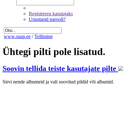
Registreeru kasutajaks
Unustasid parooli?
www.snap.ee
/
Tellimine
Ühtegi pilti pole lisatud.
Soovin tellida teiste kasutajate pilte
Sirvi nende albumeid ja vali soovitud pildid või albumid.