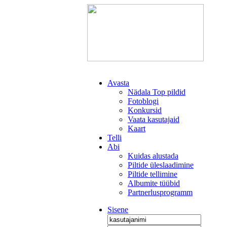
Avasta
Nädala Top pildid
Fotoblogi
Konkursid
Vaata kasutajaid
Kaart
Telli
Abi
Kuidas alustada
Piltide üleslaadimine
Piltide tellimine
Albumite tüübid
Partnerlusprogramm
Sisene