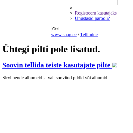
Registreeru kasutajaks
Unustasid parooli?
www.snap.ee
/
Tellimine
Ühtegi pilti pole lisatud.
Soovin tellida teiste kasutajate pilte
Sirvi nende albumeid ja vali soovitud pildid või albumid.