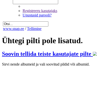
Registreeru kasutajaks
Unustasid parooli?
www.snap.ee
/
Tellimine
Ühtegi pilti pole lisatud.
Soovin tellida teiste kasutajate pilte
Sirvi nende albumeid ja vali soovitud pildid või albumid.