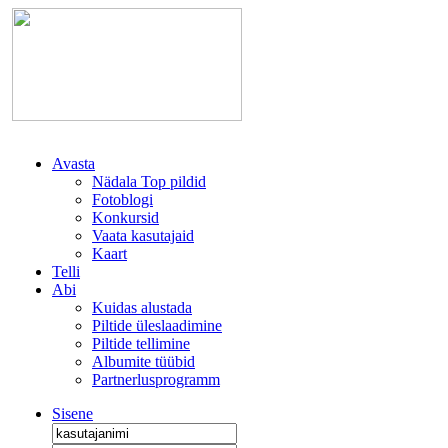
Avasta
Nädala Top pildid
Fotoblogi
Konkursid
Vaata kasutajaid
Kaart
Telli
Abi
Kuidas alustada
Piltide üleslaadimine
Piltide tellimine
Albumite tüübid
Partnerlusprogramm
Sisene