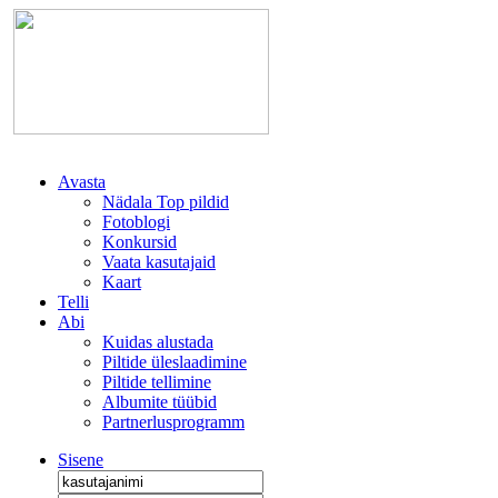
Avasta
Nädala Top pildid
Fotoblogi
Konkursid
Vaata kasutajaid
Kaart
Telli
Abi
Kuidas alustada
Piltide üleslaadimine
Piltide tellimine
Albumite tüübid
Partnerlusprogramm
Sisene