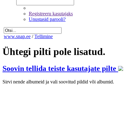
Registreeru kasutajaks
Unustasid parooli?
www.snap.ee
/
Tellimine
Ühtegi pilti pole lisatud.
Soovin tellida teiste kasutajate pilte
Sirvi nende albumeid ja vali soovitud pildid või albumid.