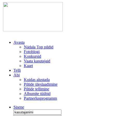
Avasta
Nädala Top pildid
Fotoblogi
Konkursid
Vaata kasutajaid
Kaart
Telli
Abi
Kuidas alustada
Piltide üleslaadimine
Piltide tellimine
Albumite tüübid
Partnerlusprogramm
Sisene