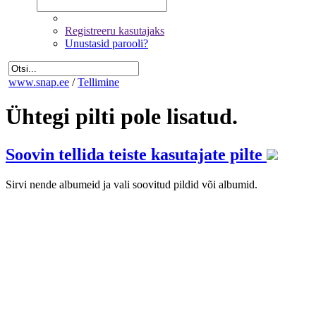
Registreeru kasutajaks
Unustasid parooli?
www.snap.ee
/
Tellimine
Ühtegi pilti pole lisatud.
Soovin tellida teiste kasutajate pilte
Sirvi nende albumeid ja vali soovitud pildid või albumid.