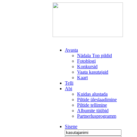
Avasta
Nädala Top pildid
Fotoblogi
Konkursid
Vaata kasutajaid
Kaart
Telli
Abi
Kuidas alustada
Piltide üleslaadimine
Piltide tellimine
Albumite tüübid
Partnerlusprogramm
Sisene