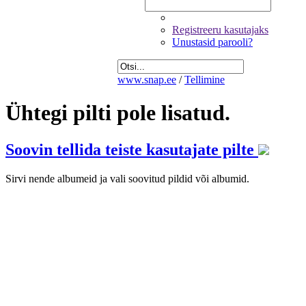
Registreeru kasutajaks
Unustasid parooli?
www.snap.ee
/
Tellimine
Ühtegi pilti pole lisatud.
Soovin tellida teiste kasutajate pilte
Sirvi nende albumeid ja vali soovitud pildid või albumid.