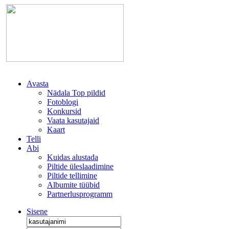
Avasta
Nädala Top pildid
Fotoblogi
Konkursid
Vaata kasutajaid
Kaart
Telli
Abi
Kuidas alustada
Piltide üleslaadimine
Piltide tellimine
Albumite tüübid
Partnerlusprogramm
Sisene