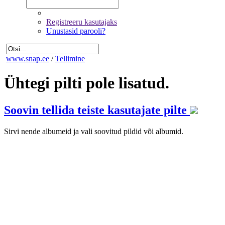
Registreeru kasutajaks
Unustasid parooli?
www.snap.ee
/
Tellimine
Ühtegi pilti pole lisatud.
Soovin tellida teiste kasutajate pilte
Sirvi nende albumeid ja vali soovitud pildid või albumid.