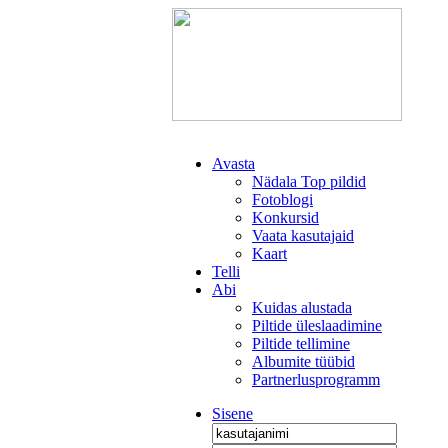
Avasta
Nädala Top pildid
Fotoblogi
Konkursid
Vaata kasutajaid
Kaart
Telli
Abi
Kuidas alustada
Piltide üleslaadimine
Piltide tellimine
Albumite tüübid
Partnerlusprogramm
Sisene