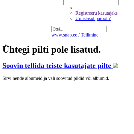
Registreeru kasutajaks
Unustasid parooli?
www.snap.ee
/
Tellimine
Ühtegi pilti pole lisatud.
Soovin tellida teiste kasutajate pilte
Sirvi nende albumeid ja vali soovitud pildid või albumid.