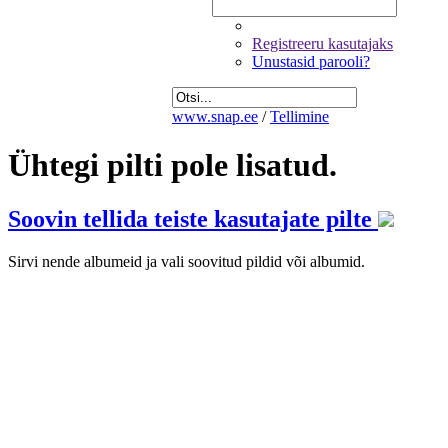
Registreeru kasutajaks
Unustasid parooli?
www.snap.ee
/
Tellimine
Ühtegi pilti pole lisatud.
Soovin tellida teiste kasutajate pilte
Sirvi nende albumeid ja vali soovitud pildid või albumid.