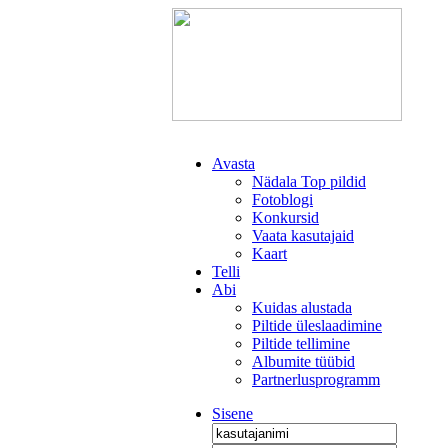
Avasta
Nädala Top pildid
Fotoblogi
Konkursid
Vaata kasutajaid
Kaart
Telli
Abi
Kuidas alustada
Piltide üleslaadimine
Piltide tellimine
Albumite tüübid
Partnerlusprogramm
Sisene