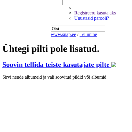
Registreeru kasutajaks
Unustasid parooli?
www.snap.ee
/
Tellimine
Ühtegi pilti pole lisatud.
Soovin tellida teiste kasutajate pilte
Sirvi nende albumeid ja vali soovitud pildid või albumid.