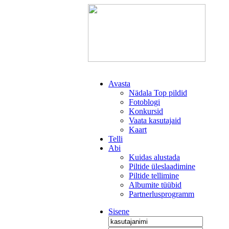
Avasta
Nädala Top pildid
Fotoblogi
Konkursid
Vaata kasutajaid
Kaart
Telli
Abi
Kuidas alustada
Piltide üleslaadimine
Piltide tellimine
Albumite tüübid
Partnerlusprogramm
Sisene